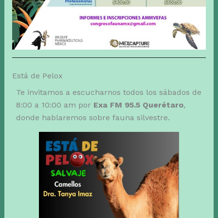
Está de Pelox
Te invitamos a escucharnos todos los sábados de
8:00 a 10:00 am por
Exa FM 95.5
Querétaro
,
donde hablaremos sobre fauna silvestre.