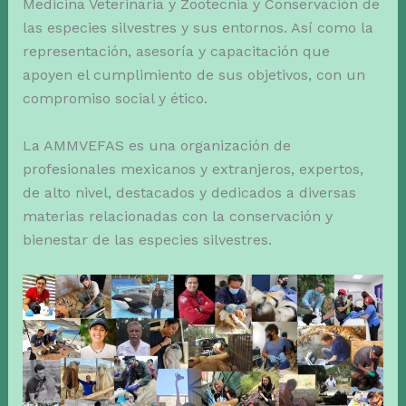
Medicina Veterinaria y Zootecnia y Conservación de
las especies silvestres y sus entornos. Así como la
representación, asesoría y capacitación que
apoyen el cumplimiento de sus objetivos, con un
compromiso social y ético.
La AMMVEFAS es una organización de
profesionales mexicanos y extranjeros, expertos,
de alto nivel, destacados y dedicados a diversas
materias relacionadas con la conservación y
bienestar de las especies silvestres.